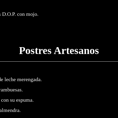
s D.O.P. con
mojo.
Postres Artesanos
de leche merengada.
frambuesas.
o con su espuma.
 almendra.