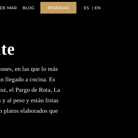
DE MAR
BLOG
RESERVAS
ES
EN
te
ones, en las que lo más
n llegado a cocina. Es
oz, el Pargo de Rota, La
 y al peso y están listas
on platos elaborados que