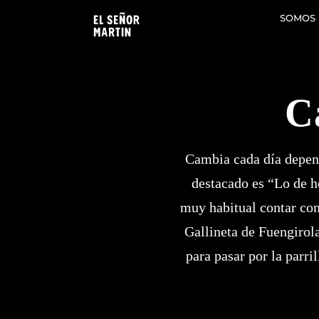
Saltar
SOMOS
al
contenido
C
Cambia cada día depend
destacado es “Lo de h
muy habitual contar con
Gallineta de Fuengirola 
para pasar por la parri