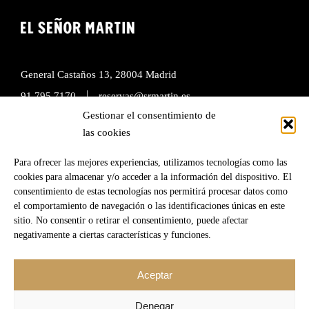
General Castaños 13, 28004 Madrid
|
91 795 7170
reservas@srmartin.es
Gestionar el consentimiento de
Timetable
las cookies
From Tuesday to Saturday from 1:00 p.m. to 4:00 p.m. and
Para ofrecer las mejores experiencias, utilizamos tecnologías como las
from 20:30 to 23:30.
cookies para almacenar y/o acceder a la información del dispositivo. El
Reduced kitchen from 13:00 to 22:30.
consentimiento de estas tecnologías nos permitirá procesar datos como
el comportamiento de navegación o las identificaciones únicas en este
sitio. No consentir o retirar el consentimiento, puede afectar
Reservations by mail or through the web:
negativamente a ciertas características y funciones.
|
RESERVE
reservas@srmartin.es
Aceptar
Denegar