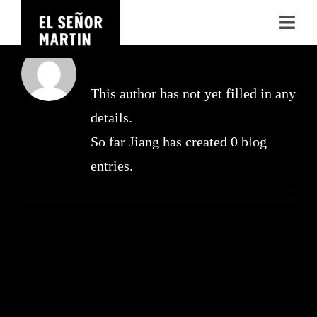
Skip
Tog
to
Navi
About
Jiang
content
This author has not yet filled in any
ABOUT US
details.
SPACES
So far Jiang has created 0 blog
entries.
SEA BROTHERS
CONTACT
ES
EN