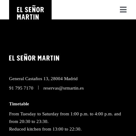
Skip
Tog
to
Navi
content
ABOUT US
SPACES
SEA BROTHERS
General Castaños 13, 28004 Madrid
|
91 795 7170
reservas@srmartin.es
CONTACT
Timetable
From Tuesday to Saturday from 1:00 p.m. to 4:00 p.m. and
ES
EN
from 20:30 to 23:30.
Reduced kitchen from 13:00 to 22:30.