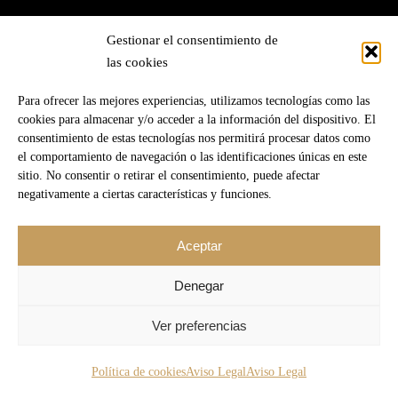
Reservations by mail or through the web:
Gestionar el consentimiento de
las cookies
|
RESERVE
reservas@srmartin.es
Para ofrecer las mejores experiencias, utilizamos tecnologías como las
cookies para almacenar y/o acceder a la información del dispositivo. El
consentimiento de estas tecnologías nos permitirá procesar datos como
el comportamiento de navegación o las identificaciones únicas en este
Aviso Legal
sitio. No consentir o retirar el consentimiento, puede afectar
negativamente a ciertas características y funciones.
© 2023 El Señor Martín
Aceptar
Denegar
Ver preferencias
Política de cookies
Aviso Legal
Aviso Legal