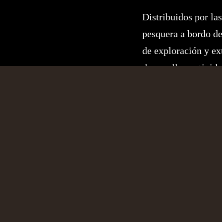
Distribuidos por la
pesquera a bordo de
de exploración y ex
desarrollan activid
cooperativas del ma
mariscadoras.