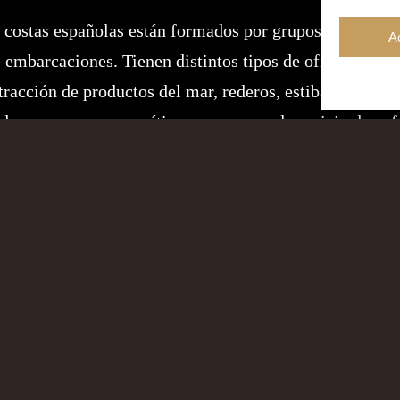
s costas españolas están formados por grupos de hombre
A
 embarcaciones. Tienen distintos tipos de oficios y rol
tracción de productos del mar, rederos, estibadores/ote
ades en empresas marítimo-pesqueras al servicio de cof
r. Sin olvidarnos del grupo de hombres y mujeres que s