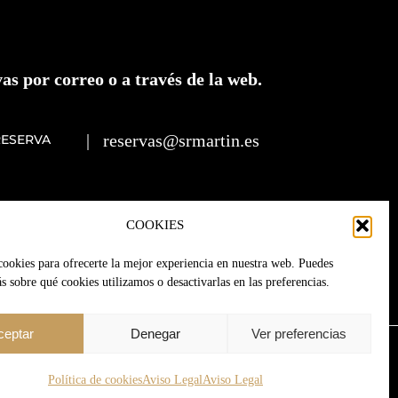
as por correo o a través de la web.
|
reservas@srmartin.es
RESERVA
COOKIES
cookies para ofrecerte la mejor experiencia en nuestra web. Puedes
 sobre qué cookies utilizamos o desactivarlas en las preferencias.
ceptar
Denegar
Ver preferencias
Política de cookies
Aviso Legal
Aviso Legal