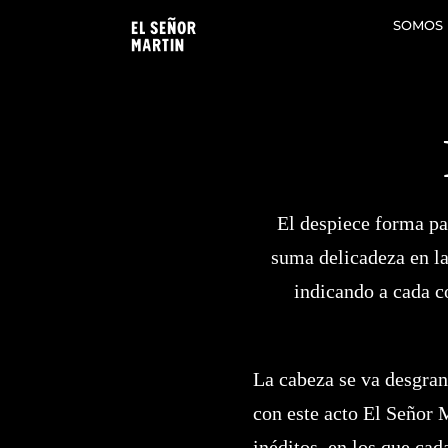
Saltar
SOMOS
al
contenido
El despiece forma pa
suma delicadeza en la
indicando a cada c
La cabeza se va desgran
con este acto El Señor 
inéditos, en los que ca