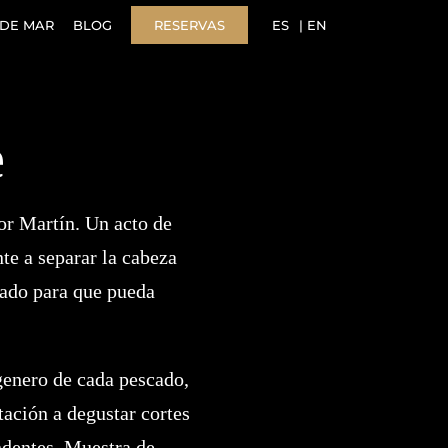
DE MAR
BLOG
RESERVAS
ES
EN
e
or Martín. Un acto de
te a separar la cabeza
zado para que pueda
genero de cada pescado,
tación a degustar cortes
ndentes. Muestra de