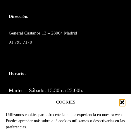
Dirección.
General Castaños 13 – 28004 Madrid
91 795 7170
Horario.
Martes – Sábado: 13:30h a 23:00h.
Cocina: 13:30 a 16:00h y de 20:30 a 23:00h.
COOKIES
Lunes y Domingos cerramos.
Utilizamos cookies para ofrecerte la mejor experiencia en nuestra web.
Puedes aprender más sobre qué cookies utilizamos o desactivarlas en las
preferencias.
Reservas por correo o a través de la web.