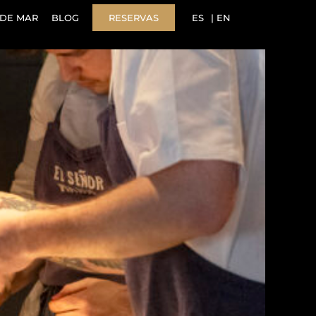
DE MAR
BLOG
RESERVAS
ES
EN
 Solla