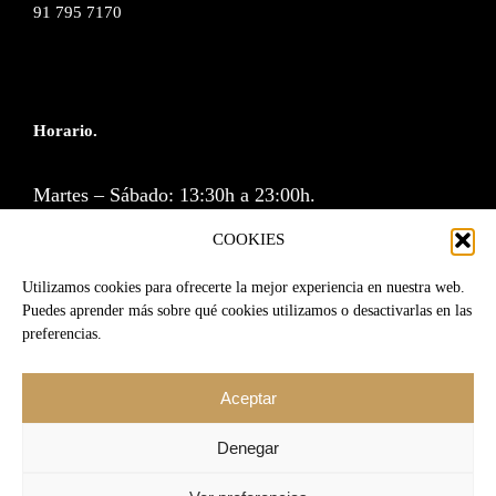
91 795 7170
Horario.
Martes – Sábado: 13:30h a 23:00h.
Cocina: 13:30 a 16:00h y de 20:30 a 23:00h.
COOKIES
Lunes y Domingos cerramos.
Utilizamos cookies para ofrecerte la mejor experiencia en nuestra web.
Puedes aprender más sobre qué cookies utilizamos o desactivarlas en las
preferencias.
Reservas por correo o a través de la web.
Aceptar
RESERVA
|
reservas@srmartin.es
Denegar