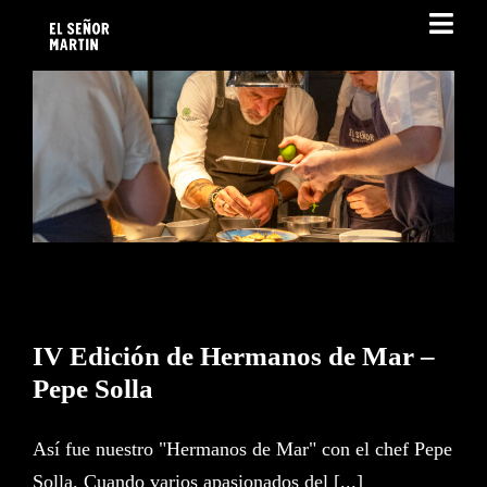
Saltar
Tog
al
Navi
contenido
SOMOS
IV Edición de Hermanos de
Mar – Pepe Solla
EL SEÑOR MARTÍN
CARTA DEL RESTAURANTE
HERMANOS DE MAR
IV Edición de Hermanos de Mar –
Pepe Solla
BLOG
Así fue nuestro "Hermanos de Mar" con el chef Pepe
RESERVAS
Solla. Cuando varios apasionados del [...]