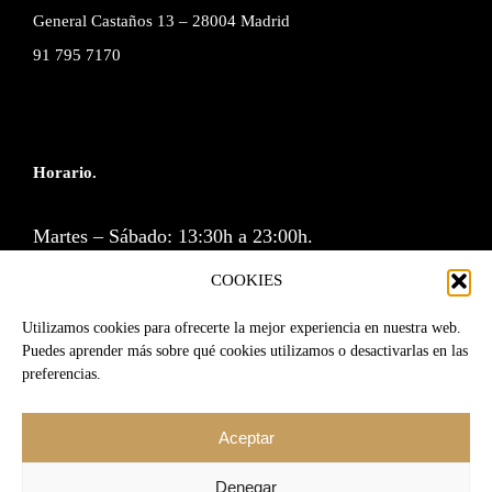
General Castaños 13 – 28004 Madrid
91 795 7170
Horario.
Martes – Sábado: 13:30h a 23:00h.
Cocina: 13:30 a 16:00h y de 20:30 a 23:00h.
COOKIES
Lunes y Domingos cerramos.
Utilizamos cookies para ofrecerte la mejor experiencia en nuestra web.
Puedes aprender más sobre qué cookies utilizamos o desactivarlas en las
preferencias.
Reservas por correo o a través de la web.
Aceptar
RESERVA
|
reservas@srmartin.es
Denegar