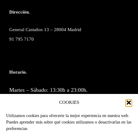
Dirección.
General Castaños 13 – 28004 Madrid
91 795 7170
Horario.
Martes – Sábado: 13:30h a 23:00h.
Cocina: 13:30 a 16:00h y de 20:30 a 23:00h.
COOKIES
Lunes y Domingos cerramos.
Utilizamos cookies para ofrecerte la mejor experiencia en nuestra web.
Puedes aprender más sobre qué cookies utilizamos o desactivarlas en las
preferencias.
Reservas por correo o a través de la web.