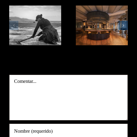
Adela
Echamos la
Lestón es
vista atrás.
mariscadora.
Deja tu comentario
Comentar