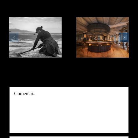
Artículos relacionados
Adela
Echamos la
Lestón es
vista atrás.
mariscadora.
Deja tu comentario
Comentar