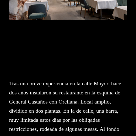
ES
EN
El Señor Martín es un restaurante especializado
en
productos del mar
que tiene su origen en la
pescadería del mismo nombre, abierta hace
más de una década en el
Mercado de San
Miguel
.
Tras una breve experiencia en la calle Mayor, hace
dos años instalaron su restaurante en la esquina de
General Castaños con Orellana. Local amplio,
dividido en dos plantas. En la de calle, una barra,
muy limitada estos días por las obligadas
restricciones, rodeada de algunas mesas. Al fondo