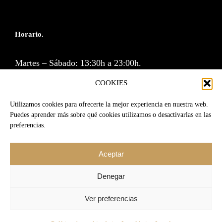
Horario.
Martes – Sábado: 13:30h a 23:00h.
Cocina: 13:30 a 16:00h y de 20:30 a 23:00h.
COOKIES
Lunes y Domingos cerramos.
Utilizamos cookies para ofrecerte la mejor experiencia en nuestra web.
Puedes aprender más sobre qué cookies utilizamos o desactivarlas en las
preferencias.
Reservas por correo o a través de la web.
Aceptar
RESERVA
|
reservas@srmartin.es
Denegar
Ver preferencias
Aviso Legal
© 2024 El Señor Martín