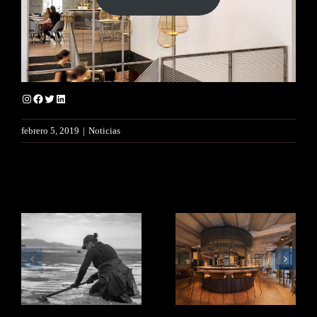
Instagram
Facebook
Twitter
LinkedIn
febrero 5, 2019
|
Noticias
Artículos relacionados
Adela
Echamos la
Lestón es
vista atrás.
mariscadora.