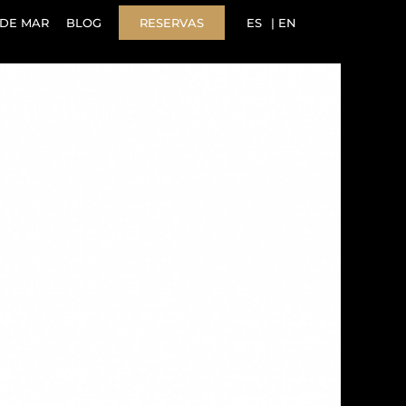
DE MAR
BLOG
RESERVAS
ES
EN
 Guía Repsol 2023