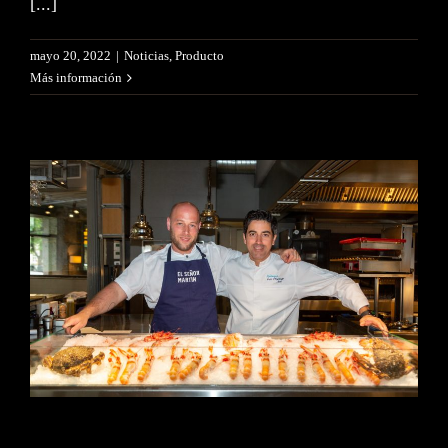
[...]
mayo 20, 2022
|
Noticias
,
Producto
Más información
El restaurante Los Marinos
José de Fuengirola desembarcó
en El Señor Martín