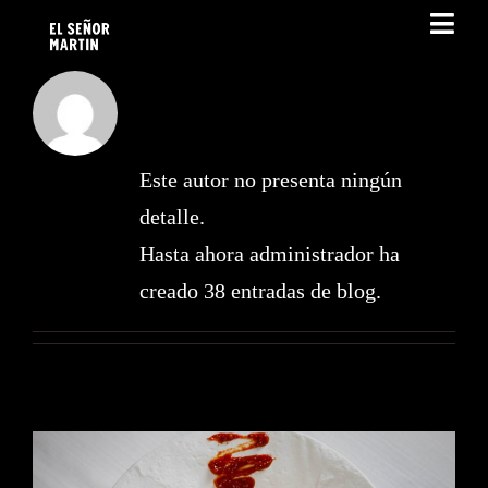
Saltar
Tog
al
Navi
Acerca de
contenido
administrador
SOMOS
Este autor no presenta ningún
EL SEÑOR MARTÍN
detalle.
Hasta ahora administrador ha
CARTA DEL RESTAURANTE
creado 38 entradas de blog.
HERMANOS DE MAR
BLOG
RESERVAS