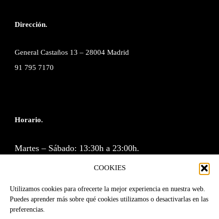
Dirección.
General Castaños 13 – 28004 Madrid
91 795 7170
Horario.
Martes – Sábado: 13:30h a 23:00h.
Cocina: 13:30 a 16:00h y de 20:30 a 23:00h.
COOKIES
Lunes y Domingos cerramos.
Utilizamos cookies para ofrecerte la mejor experiencia en nuestra web.
Puedes aprender más sobre qué cookies utilizamos o desactivarlas en las
preferencias.
Reservas por correo o a través de la web.